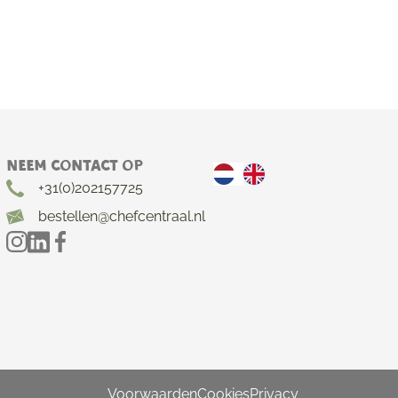
Neem contact op
+31(0)202157725
bestellen@chefcentraal.nl
Voorwaarden
Cookies
Privacy