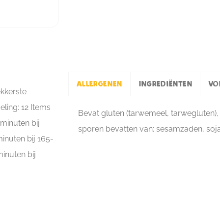
Allergenen
Ingrediënten
Vo
ekkerste
ling: 12 Items
Bevat gluten (tarwemeel, tarwegluten), 
minuten bij
sporen bevatten van: sesamzaden, soja
nuten bij 165-
inuten bij