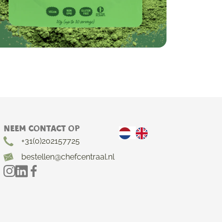
Neem contact op
+31(0)202157725
bestellen@chefcentraal.nl