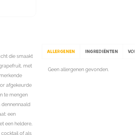
Allergenen
Ingrediënten
Vo
ucht die smaakt
grapefruit, met
Geen allergenen gevonden.
enmerkende
oor afgekeurde
 en te mengen
en dennennaald
at: een
met een heldere,
cocktail of als