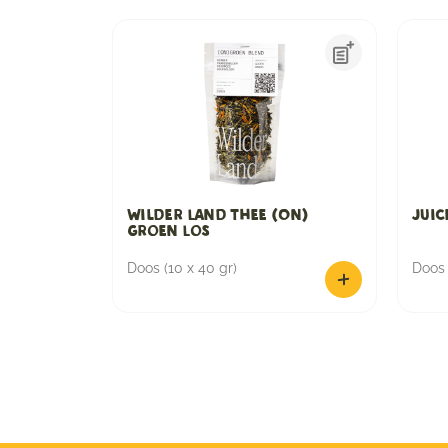
Wilder Land Thee (On)
Juic
Groen Los
Doos (10 x 40 gr)
Doos 