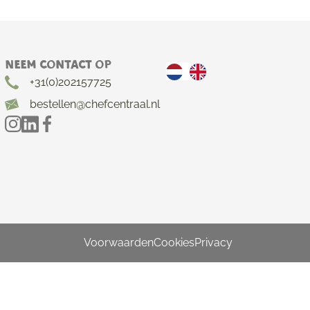
Neem contact op
+31(0)202157725
bestellen@chefcentraal.nl
Voorwaarden
Cookies
Privacy