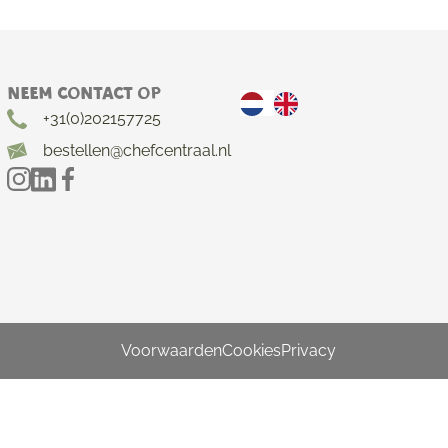
Neem contact op
+31(0)202157725
bestellen@chefcentraal.nl
Voorwaarden
Cookies
Privacy